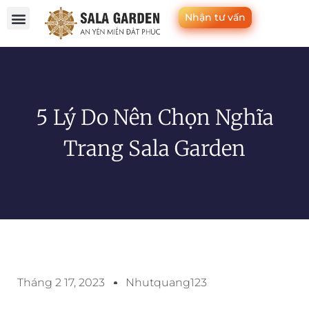
Nhận tư vấn
Trang chủ
Tiện ích
Dịch vụ
Sản phẩm
Tin tức
Liên hệ
5 Lý Do Nên Chọn Nghĩa
Trang Sala Garden
Tháng 2 17, 2023
Nhutquang123