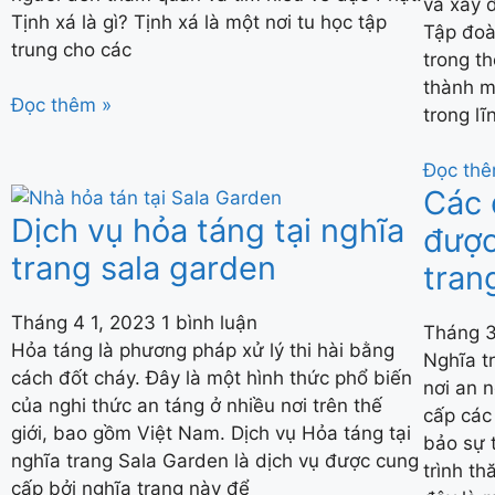
và xây 
Tịnh xá là gì? Tịnh xá là một nơi tu học tập
Tập đoà
trung cho các
trong t
thành m
Đọc thêm »
trong lĩ
Đọc thê
Các 
Dịch vụ hỏa táng tại nghĩa
được
trang sala garden
tran
Tháng 4 1, 2023
1 bình luận
Tháng 
Hỏa táng là phương pháp xử lý thi hài bằng
Nghĩa t
cách đốt cháy. Đây là một hình thức phổ biến
nơi an 
của nghi thức an táng ở nhiều nơi trên thế
cấp các
giới, bao gồm Việt Nam. Dịch vụ Hỏa táng tại
bảo sự 
nghĩa trang Sala Garden là dịch vụ được cung
trình t
cấp bởi nghĩa trang này để