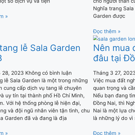
ột số dịch vụ và tiện
cho người thân c
Nghĩa trang Sala
Garden được
m »
Đọc thêm »
tang lễ Sala Garden
Nên mua đ
3
đâu tại Đ
3 28, 2023
Không có bình luận
Tháng 3 27, 202
g lễ Sala Garden là một trong những
Việc mua đất ngh
m cung cấp dịch vụ tang lễ chuyên
quan trọng và cầ
à uy tín tại thành phố Hồ Chí Minh,
Nếu bạn đang tìm
m. Với hệ thống phòng lễ hiện đại,
Đồng Nai, thì Ng
ng và đội ngũ nhân viên tận tình, chu
Nai là một lựa c
la Garden đã và đang là địa
là những lý do v
m »
Đọc thêm »