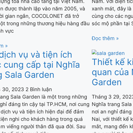
dựng tòa nhà cao tầng tại Việt Nam.
Nam. Với diện tíc
n được thành lập vào năm 2005, và
xanh mát, đây là 
hời gian ngắn, COCOLONET đã trở
cùng cho các ngư
ột trong những thương hiệu hàng đầu
sóc mộ phần tại 
nh vực
Đọc thêm »
m »
dịch vụ và tiện ích
Thiết kế k
 cung cấp tại Nghĩa
quan của 
g Sala Garden
Garden
3 30, 2023
2 Bình luận
rang Sala Garden là một trong những
Tháng 3 29, 20
nghỉ đáng tin cậy tại TP.HCM, nơi cung
Nghĩa trang Sala
 dịch vụ và tiện ích hiện đại để đảm
nơi an nghỉ đáng
tiện nghi cho khách hàng trong quá
Nai, với thiết kế
hăm viếng người thân đã qua đời. Sau
mắt, mang đến kh