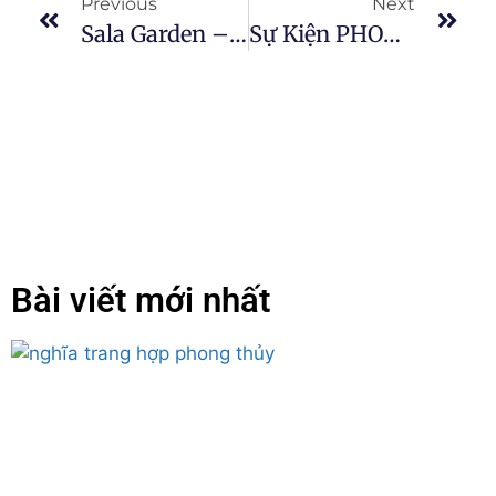
Previous
Next
Sala Garden – Bài Toán Khan Hiếm Đất Nghĩa Trang Tại Tp. HCM
Sự Kiện PHONG THỦY ÂM TRẠCH – VƯỢNG KHÍ GIA TỘC”
Bài viết mới nhất