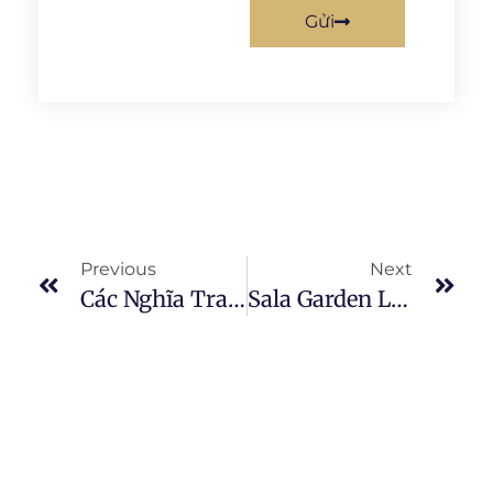
Gửi
Previous
Next
Các Nghĩa Trang Tại Tphcm 2023
Sala Garden Lừa Đảo?