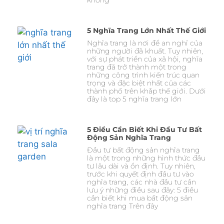
không
5 Nghĩa Trang Lớn Nhất Thế Giới
Nghĩa trang là nơi để an nghỉ của
những người đã khuất. Tuy nhiên,
với sự phát triển của xã hội, nghĩa
trang đã trở thành một trong
những công trình kiến trúc quan
trọng và đặc biệt nhất của các
thành phố trên khắp thế giới. Dưới
đây là top 5 nghĩa trang lớn
5 Điều Cần Biết Khi Đầu Tư Bất
Động Sản Nghĩa Trang
Đầu tư bất động sản nghĩa trang
là một trong những hình thức đầu
tư lâu dài và ổn định. Tuy nhiên,
trước khi quyết định đầu tư vào
nghĩa trang, các nhà đầu tư cần
lưu ý những điều sau đây: 5 điều
cần biết khi mua bất động sản
nghĩa trang Trên đây