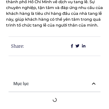
thành phố Hồ Chí Minh về dịch vụ tang lễ. Sự
chuyên nghiệp, tận tâm và đáp ứng nhu cầu của
khách hàng là tiêu chí hàng đầu của nhà tang lễ
này, giúp khách hàng có thể yên tâm trong quá
trình tổ chức tang lễ của người thân của mình.
Share:
Mục lục